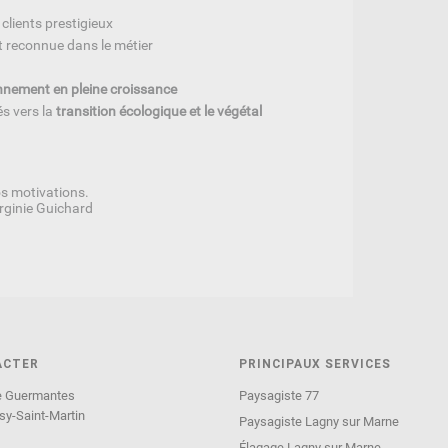
 clients prestigieux
et reconnue dans le métier
nnement en pleine croissance
és vers la
transition écologique et le végétal
os motivations.
irginie Guichard
ACTER
PRINCIPAUX SERVICES
de Guermantes
Paysagiste 77
y-Saint-Martin
Paysagiste Lagny sur Marne
Élagage Lagny sur Marne