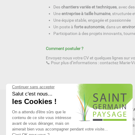
Des
chantiers variés et techniques
, avec des
Une
entreprise à taille humaine
, structurée 
Une équipe stable, engagée et passionnée
Un poste à
forte autonomie
, dans un
enviro
Participation à des projets innovants, tourn
Comment postuler ?
Envoyez-nous votre CV et quelques lignes sur v
📞 Pour plus d’informations : contactez Marie-V
NOUS CONT
1 ter rue 
77600 Buss