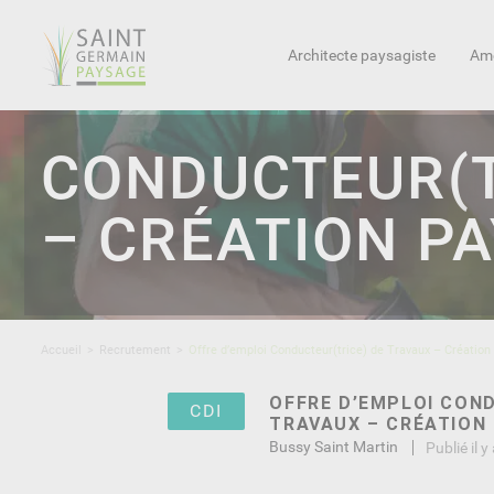
Architecte paysagiste
Amé
CONDUCTEUR(T
– CRÉATION PA
Accueil
Recrutement
Offre d’emploi Conducteur(trice) de Travaux – Création
OFFRE D’EMPLOI CON
CDI
TRAVAUX – CRÉATION 
Bussy Saint Martin
Publié il y