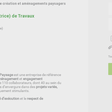
ère création et aménagements paysagers
rice) de Travaux
e)
To
-Paysage
est une entreprise de référence
aménagement
et
engagement
 110 collaborateurs, dont 40 au sein du
ts d’envergure dans des
projets variés,
quement stimulants.
é d’exécution
et le
respect de