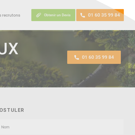
01 60 35 99 84
 recrutons
Obtenir un Devis
UX
01 60 35 99 84
OSTULER
Nom