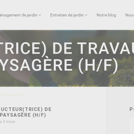
nagement de jardin
Entretien de jardin
Notre blog
Nous
RICE) DE TRAVA
YSAGÈRE (H/F)
 Paysagère (H/F)
DUCTEUR(TRICE) DE
P
PAYSAGÈRE (H/F)
 a 3 mois