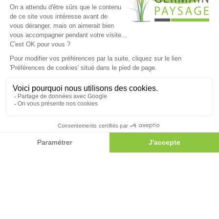
01 60 35 99 84
Standard
8h30-12h30 / 14h00-18h30
Dépôt
7h00-12h30 / 13h30-19h00
PRINCIPAUX SERVICES
Paysagiste 77
Une question ?
Appelez-nous au
Paysagiste Lagny sur Marne
01 60 35 99 84
Élagage Lagny sur Marne
Élagage Meaux
Élagage Montévrain
Entreprise élagage 77
Architecte paysagiste
Aménagement de jardin