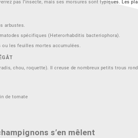
verrez pas l’insecte, mais ses morsures sont typiques. Les pl
es arbustes.
ématodes spécifiques (Heterorhabditis bacteriophora).
es ou les feuilles mortes accumulées.
DÉGÂT
radis, chou, roquette). Il creuse de nombreux petits trous rond
rin de tomate
 champignons s’en mêlent