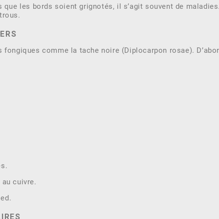
s que les bords soient grignotés, il s’agit souvent de maladie
trous.
IERS
s fongiques comme la tache noire (Diplocarpon rosae). D’abor
es.
 au cuivre.
ied.
AIRES