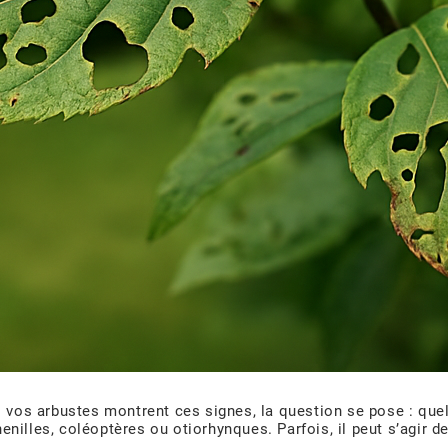
i vos arbustes montrent ces signes, la question se pose : quel
enilles, coléoptères ou otiorhynques. Parfois, il peut s’agir