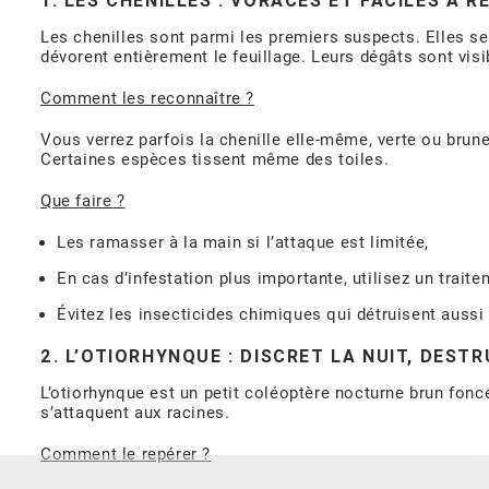
1. LES CHENILLES : VORACES ET FACILES À R
Les chenilles sont parmi les premiers suspects. Elles se 
dévorent entièrement le feuillage. Leurs dégâts sont visi
Comment les reconnaître ?
Vous verrez parfois la chenille elle-même, verte ou brune,
Certaines espèces tissent même des toiles.
Que faire ?
Les ramasser à la main si l’attaque est limitée,
En cas d’infestation plus importante, utilisez un trait
Évitez les insecticides chimiques qui détruisent aussi 
2. L’OTIORHYNQUE : DISCRET LA NUIT, DEST
L’otiorhynque est un petit coléoptère nocturne brun foncé
s’attaquent aux racines.
Comment le repérer ?