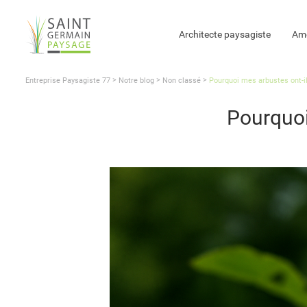
Architecte paysagiste
Amé
>
>
>
Entreprise Paysagiste 77
Notre blog
Non classé
Pourquoi mes arbustes ont-il
Pourquoi