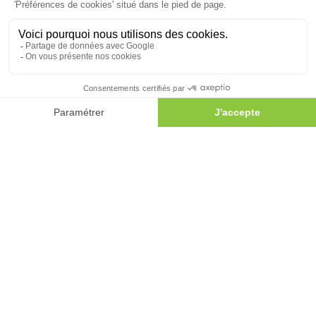
Standard
8h30-12h30 / 14h00-18h30
Dépôt
7h00-12h30 / 13h30-19h00
Une question ?
Appelez-nous au
01 60 35 99 84
PRINCIPAUX SERVICES
Paysagiste 77
Paysagiste Lagny sur Marne
Élagage Lagny sur Marne
Élagage Meaux
Élagage Montévrain
Entreprise élagage 77
Architecte paysagiste
Aménagement de jardin
INFORMATIONS
Condition générales de ventes et de prestation de service