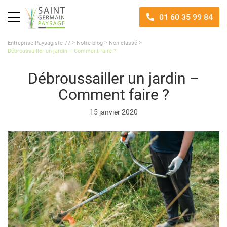
01 60 35 99 84
>
>
>
Entreprise Paysagiste 77
Notre blog
Non classé
Débroussailler un jardin – Comment faire ?
Débroussailler un jardin –
Comment faire ?
15 janvier 2020