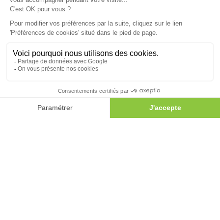
01 60 35 99 84
Standard
8h30-12h30 / 14h00-18h30
Dépôt
7h00-12h30 / 13h30-19h00
Une question ?
Appelez-nous au
01 60 35 99 84
PRINCIPAUX SERVICES
Paysagiste 77
Paysagiste Lagny sur Marne
Élagage Lagny sur Marne
Élagage Meaux
Élagage Montévrain
Entreprise élagage 77
Architecte paysagiste
Aménagement de jardin