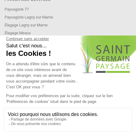
Paysagiste 77
Paysagiste Lagny sur Marne
Élagage Lagny sur Marne
Élagage Meaux
Élagage Montévrain
Entreprise élagage 77
Architecte paysagiste
Aménagement de jardin
INFORMATIONS
Condition générales de ventes et de prestation de service
Mentions légales
RESEAUX SOCIAUX
Une question ?
Appelez-nous au